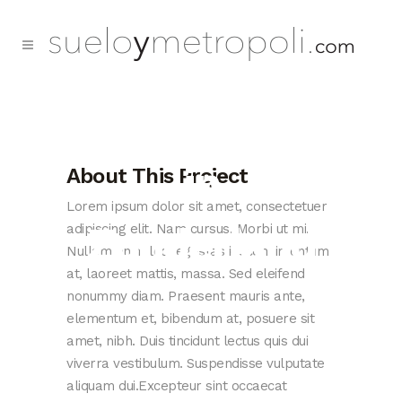
Adventures
in
About This Project
Lorem ipsum dolor sit amet, consectetuer
Zonderland
adipiscing elit. Nam cursus. Morbi ut mi.
Nullam enim leo, egestas id, condimentum
at, laoreet mattis, massa. Sed eleifend
Typi non habent claritatem insitam
nonummy diam. Praesent mauris ante,
elementum et, bibendum at, posuere sit
amet, nibh. Duis tincidunt lectus quis dui
viverra vestibulum. Suspendisse vulputate
aliquam dui.Excepteur sint occaecat