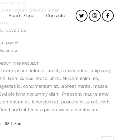
CUSTOM FIELD
Lorem ipsum dolor sit amet
Acción Social
Contacto
DATE
20 November
ö
CATEGORY
Business
ABOUT THIS PROJECT
Lorem ipsum dolor sit amet, consectetuer adipiscing
elit. Nam cursus. Morbi ut mi. Nullam enim leo,
egestas id, condimentum at, laoreet mattis, massa.
Sed eleifend nonummy diam. Praesent mauris ante,
elementum et, bibendum at, posuere sit amet, nibh.
Duis tincidunt lectus quis dui viverra vestibulum.
58
Likes