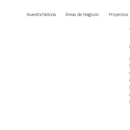
Nuestra historia
Áreas de Negocio
Proyectos
Art Week 2014 Malm
Typi non habent claritatem insitam