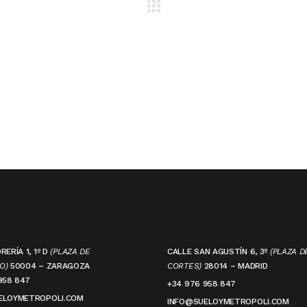
ERÍA 1, 1º D
(PLAZA DE
CALLE SAN AGUSTÍN 6, 3º
(PLAZA D
O)
50004 – ZARAGOZA
CORTES)
28014 – MADRID
958 847
+34 976 958 847
ELOYMETROPOLI.COM
INFO@SUELOYMETROPOLI.COM