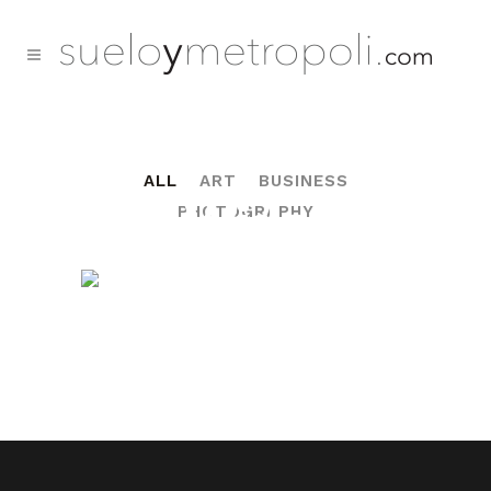
Six Columns
ALL
ART
BUSINESS
Wide
PHOTOGRAPHY
Typi non habent claritatem insitam
Show more